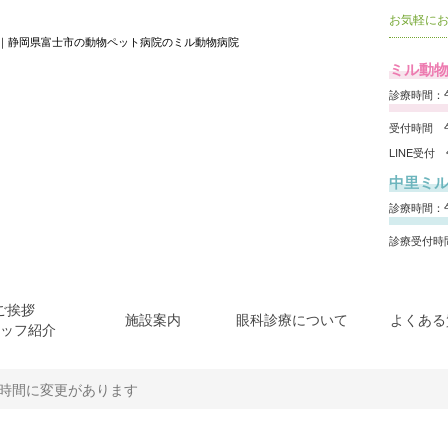
お気軽に
｜静岡県富士市の動物ペット病院のミル動物病院
ミル動物
診療時間：午
受付時間 午
LINE受付
中里ミ
診療時間：午
診療受付時間
ご挨拶
施設案内
眼科診療について
よくある
ッフ紹介
時間に変更があります