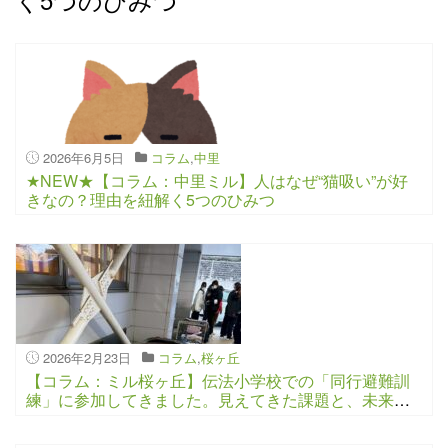
2026年6月5日
コラム
,
中里
★NEW★【コラム：中里ミル】人はなぜ“猫吸い”が好
きなの？理由を紐解く5つのひみつ
2026年2月23日
コラム
,
桜ヶ丘
【コラム：ミル桜ヶ丘】伝法小学校での「同行避難訓
練」に参加してきました。見えてきた課題と、未来へ
の一歩。