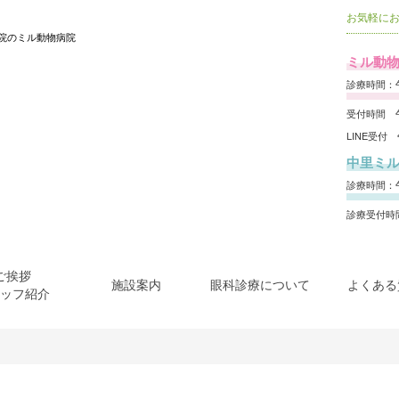
お気軽に
院のミル動物病院
ミル動物
診療時間：午
受付時間 午
LINE受付
中里ミ
診療時間：午
診療受付時間
ご挨拶
施設案内
眼科診療について
よくある
ッフ紹介