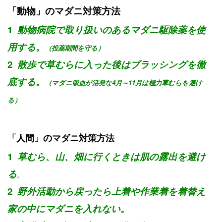
「動物」のマダニ対策方法
1
動物病院で取り扱いのあるマダニ駆除薬を使
用する。
（投薬期間を守る）
2
散歩で草むらに入った後はブラッシングを徹
底する。
（マダニ吸血が活発な4月～11月は極力草むらを避け
る）
「人間」のマダニ対策方法
1
草むら、山、畑に行くときは肌の露出を避け
る
。
2
野外活動から戻ったら上着や作業着を着替え
家の中にマダニを入れない。