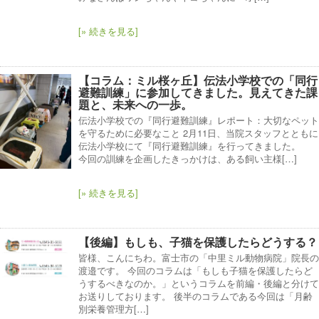
[» 続きを見る]
【コラム：ミル桜ヶ丘】伝法小学校での「同行
避難訓練」に参加してきました。見えてきた課
題と、未来への一歩。
伝法小学校での『同行避難訓練』レポート：大切なペット
を守るために必要なこと 2月11日、当院スタッフとともに
伝法小学校にて『同行避難訓練』を行ってきました。
今回の訓練を企画したきっかけは、ある飼い主様[…]
[» 続きを見る]
【後編】もしも、子猫を保護したらどうする？
皆様、こんにちわ。富士市の「中里ミル動物病院」院長の
渡邉です。 今回のコラムは「もしも子猫を保護したらど
うするべきなのか。」というコラムを前編・後編と分けて
お送りしております。 後半のコラムである今回は「月齢
別栄養管理方[…]