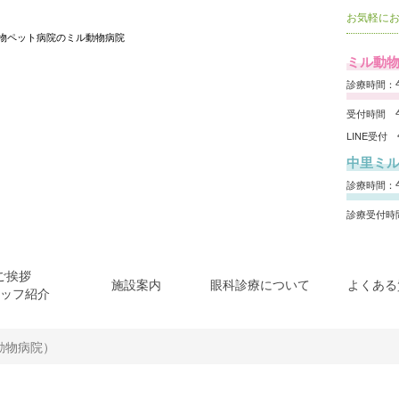
お気軽に
物ペット病院のミル動物病院
ミル動物
診療時間：午
受付時間 午
LINE受付
中里ミ
診療時間：午
診療受付時間
ご挨拶
施設案内
眼科診療について
よくある
ッフ紹介
動物病院）