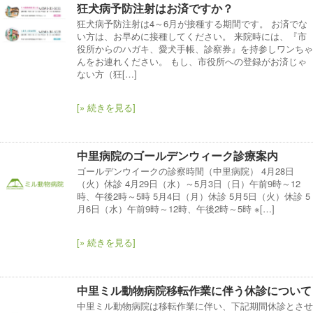
狂犬病予防注射はお済ですか？
狂犬病予防注射は4～6月が接種する期間です。 お済でな
い方は、お早めに接種してください。 来院時には、『市
役所からのハガキ、愛犬手帳、診察券』を持参しワンちゃ
んをお連れください。 もし、市役所への登録がお済じゃ
ない方（狂[…]
[» 続きを見る]
中里病院のゴールデンウィーク診療案内
ゴールデンウイークの診察時間（中里病院） 4月28日
（火）休診 4月29日（水）～5月3日（日）午前9時～12
時、午後2時～5時 5月4日（月）休診 5月5日（火）休診 5
月6日（水）午前9時～12時、午後2時～5時 ※[…]
[» 続きを見る]
中里ミル動物病院移転作業に伴う休診について
中里ミル動物病院は移転作業に伴い、下記期間休診とさせ